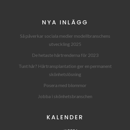
NYA INLÄGG
Så påverkar sociala medier modellbranschens
utveckling 2025
De hetaste hårtrenderna för 2023
Tunt hår? Hårtransplantation ger en permanent
skönhetslösning
Posera med blommor
Jobba i skönhetsbranschen
KALENDER