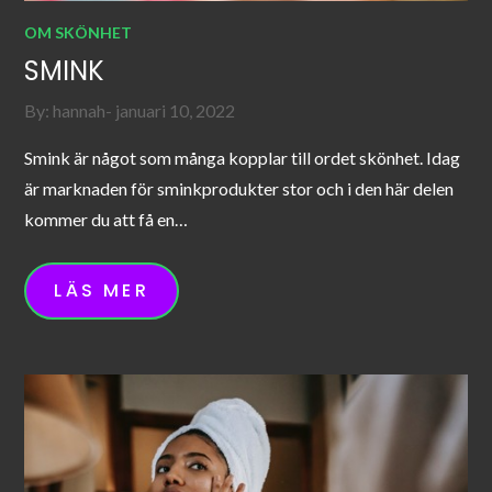
OM SKÖNHET
SMINK
Posted
By:
hannah
januari 10, 2022
on
Smink är något som många kopplar till ordet skönhet. Idag
är marknaden för sminkprodukter stor och i den här delen
kommer du att få en…
LÄS MER