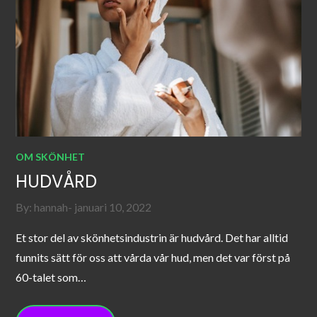
OM SKÖNHET
HUDVÅRD
Posted
By:
hannah
januari 10, 2022
on
Et stor del av skönhetsindustrin är hudvård. Det har alltid
funnits sätt för oss att vårda vår hud, men det var först på
60-talet som…