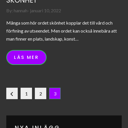
SKÖNHET
Posted
By:
hannah
januari 10, 2022
on
Många som hör ordet skönhet kopplar det till vård och
förfining av utseendet. Men ordet kan också innebära att
man finner en plats, landskap, konst…
LÄS MER
Sidnumrering
1
2
3
för
inlägg
NYA INLÄGG