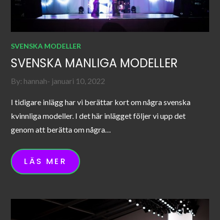
SVENSKA MODELLER
SVENSKA MANLIGA MODELLER
Posted
By:
hannah
januari 10, 2022
on
I tidigare inlägg har vi berättar kort om några svenska
kvinnliga modeller. I det här inlägget följer vi upp det
genom att berätta om några…
LÄS MER