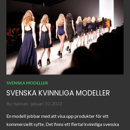
SVENSKA MODELLER
SVENSKA KVINNLIGA MODELLER
Posted
By:
hannah
januari 10, 2022
on
En modell jobbar med att visa upp produkter för ett
kommersiellt syfte. Det finns ett flertal kvinnliga svenska