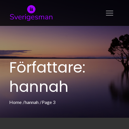
Skip
to
sverigesman.se
Allt om skönhet och modeller
content
Författare:
hannah
Home
hannah
Page 3