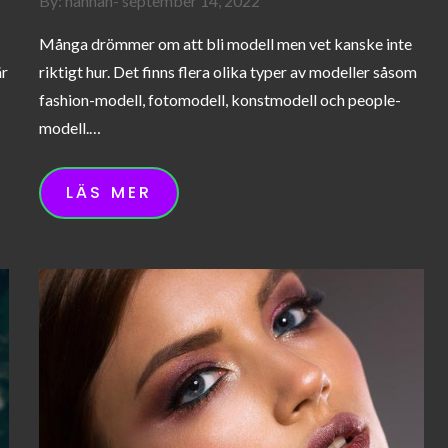
By:
hannah
september 14, 2022
on
Många drömmer om att bli modell men vet kanske inte
är
riktigt hur. Det finns flera olika typer av modeller såsom
fashion-modell, fotomodell, konstmodell och people-
modell.…
LÄS MER