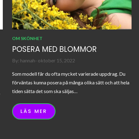
OM SKÖNHET
POSERA MED BLOMMOR
Posted
By:
hannah
oktober 15, 2022
on
Som modell får du ofta mycket varierade uppdrag. Du
förväntas kunna posera på många olika sätt och att hela
tiden sätta det som ska säljas…
å
LÄS MER