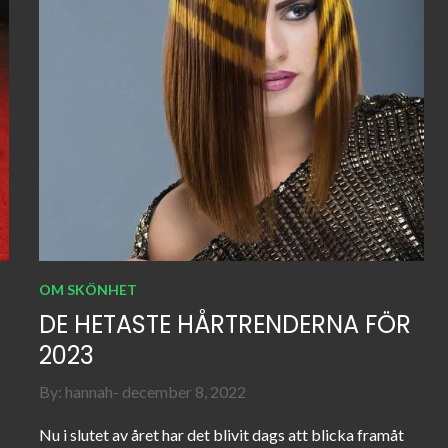
OM SKÖNHET
DE HETASTE HÅRTRENDERNA FÖR
2023
Posted
By:
hannah
december 8, 2022
on
Nu i slutet av året har det blivit dags att blicka framåt