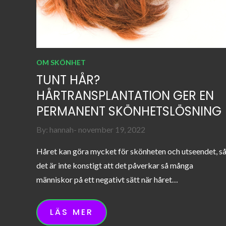
OM SKÖNHET
TUNT HÅR?
HÅRTRANSPLANTATION GER EN
PERMANENT SKÖNHETSLÖSNING
Posted
By:
hannah
november 19, 2022
on
Håret kan göra mycket för skönheten och utseendet, s
det är inte konstigt att det påverkar så många
människor på ett negativt sätt när håret…
LÄS MER