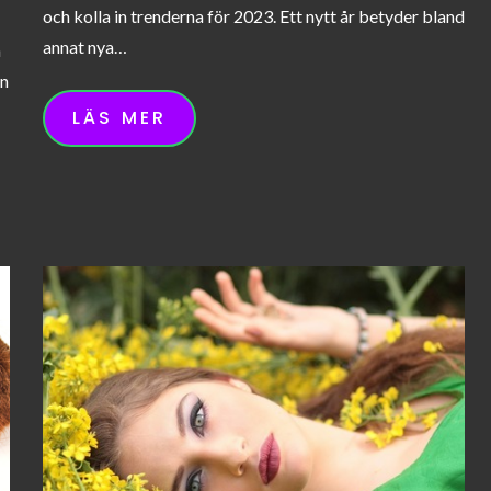
och kolla in trenderna för 2023. Ett nytt år betyder bland
annat nya…
n
an
LÄS MER