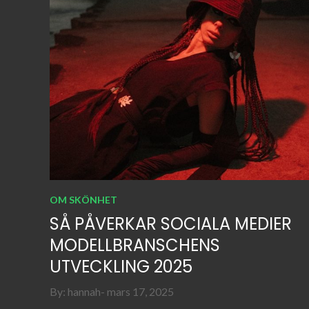
OM SKÖNHET
SÅ PÅVERKAR SOCIALA MEDIER
MODELLBRANSCHENS
UTVECKLING 2025
Posted
By:
hannah
mars 17, 2025