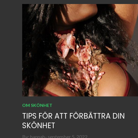
OM SKÖNHET
TIPS FÖR ATT FÖRBÄTTRA DIN
SKÖNHET
Posted
By:
hannah
september 5, 2022