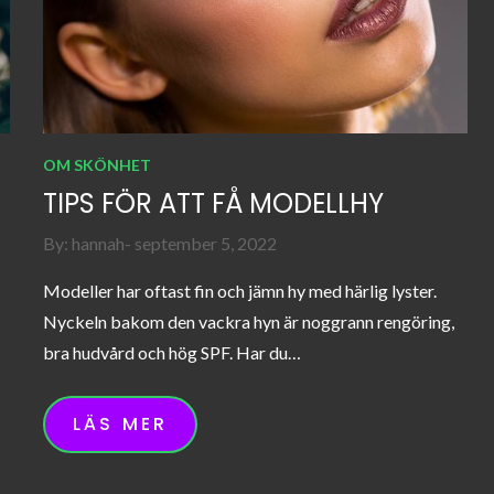
OM SKÖNHET
TIPS FÖR ATT FÅ MODELLHY
Posted
By:
hannah
september 5, 2022
on
Modeller har oftast fin och jämn hy med härlig lyster.
Nyckeln bakom den vackra hyn är noggrann rengöring,
bra hudvård och hög SPF. Har du…
LÄS MER