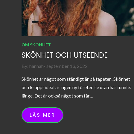
OM SKÖNHET
SKÖNHET OCH UTSEENDE
Posted
By:
hannah
september 13, 2022
on
Skönhet är något som ständigt är på tapeten. Skönhet
och kroppsideal är ingen ny företeelse utan har funnits
länge. Det är också något som får…
LÄS MER