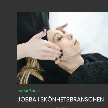
OM SKÖNHET
JOBBA I SKÖNHETSBRANSCHEN
Posted