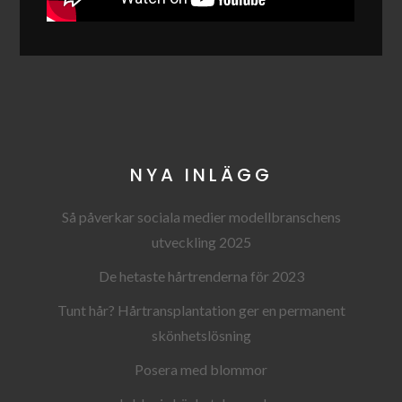
NYA INLÄGG
Så påverkar sociala medier modellbranschens
utveckling 2025
De hetaste hårtrenderna för 2023
Tunt hår? Hårtransplantation ger en permanent
skönhetslösning
Posera med blommor