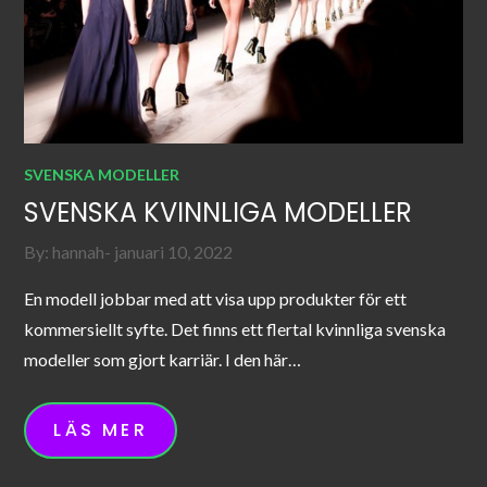
SVENSKA MODELLER
SVENSKA KVINNLIGA MODELLER
Posted
By:
hannah
januari 10, 2022
on
En modell jobbar med att visa upp produkter för ett
kommersiellt syfte. Det finns ett flertal kvinnliga svenska
modeller som gjort karriär. I den här…
LÄS MER