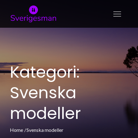
Skip
to
sverigesman.se
Allt om skönhet och modeller
content
Kategori:
Svenska
modeller
Home
Svenska modeller