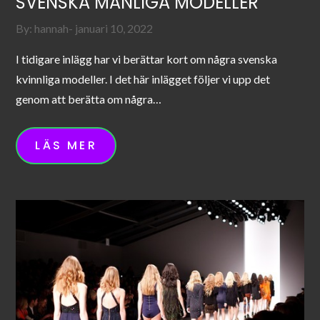
SVENSKA MANLIGA MODELLER
Posted
By:
hannah
januari 10, 2022
on
I tidigare inlägg har vi berättar kort om några svenska
kvinnliga modeller. I det här inlägget följer vi upp det
genom att berätta om några…
LÄS MER