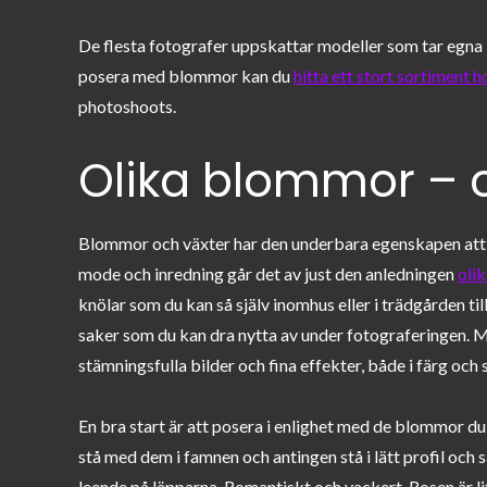
De flesta fotografer uppskattar modeller som tar egna i
posera med blommor kan du
hitta ett stort sortiment 
photoshoots.
Olika blommor – o
Blommor och växter har den underbara egenskapen att d
mode och inredning går det av just den anledningen
oli
knölar som du kan så själv inomhus eller i trädgården til
saker som du kan dra nytta av under fotograferingen. M
stämningsfulla bilder och fina effekter, både i färg och s
En bra start är att posera i enlighet med de blommor du h
stå med dem i famnen och antingen stå i lätt profil och s
leende på läpparna. Romantiskt och vackert. Rosen är li