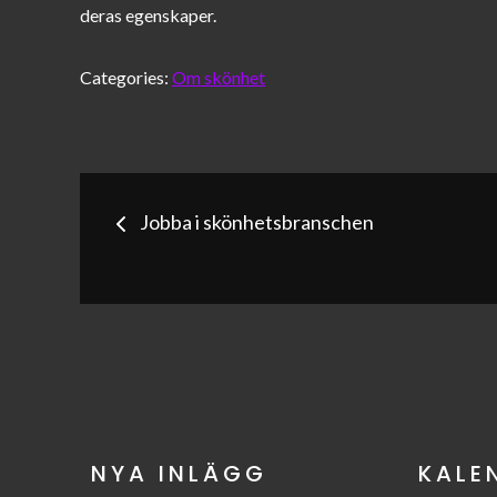
deras egenskaper.
Categories:
Om skönhet
Inläggsnavigerin
Jobba i skönhetsbranschen
NYA INLÄGG
KALE