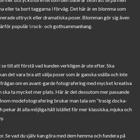
a eller ta bort taggarna i förväg. Det här är en blomma som
onerade uttryck eller dramatiska poser. Blomman gör sig även
r därför populär i rock- och gothsammanhang.
se till att förstå vad kunden verkligen är ute efter. Ska
 det vara bra att välja poser som är ganska snälla och inte
 frågan om en avant-garde fotografering med mycket kreativa
m ska ta mycket mer plats. Här är det dessutom mer passande
ka. Inom modefotografering brukar man tala om ”trasig docka-
ch pekar åt alla möjliga håll istället för mer klassiska, mjuka och
y.
mor. Se vad du själv kan göra med dem hemma och fundera på