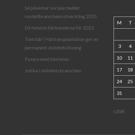
Så påverkar sociala medier
modellbranschens utveckling 2025
M
T
De hetaste hårtrenderna för 2023
Tunt hår? Hårtransplantation ger en
3
4
permanent skönhetslösning
10
11
Posera med blommor
17
18
Jobba i skönhetsbranschen
24
25
31
« mar