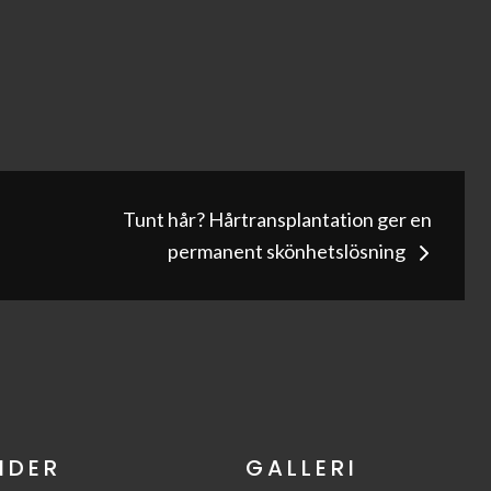
g
Tunt hår? Hårtransplantation ger en
permanent skönhetslösning
NDER
GALLERI