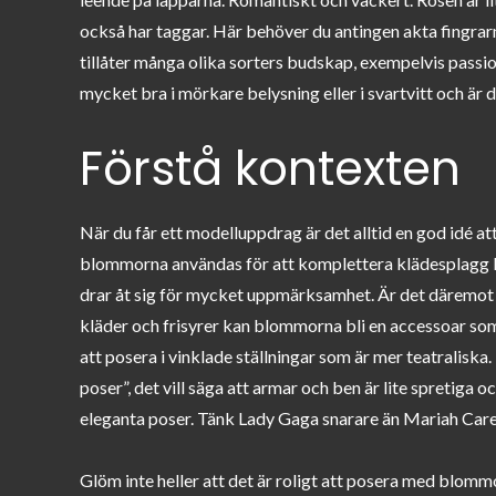
också har taggar. Här behöver du antingen akta fingrarn
tillåter många olika sorters budskap, exempelvis passi
mycket bra i mörkare belysning eller i svartvitt och ä
Förstå kontexten
När du får ett modelluppdrag är det alltid en god idé att 
blommorna användas för att komplettera klädesplagg kan
drar åt sig för mycket uppmärksamhet. Är det däremot
kläder och frisyrer kan blommorna bli en accessoar so
att posera i vinklade ställningar som är mer teatralis
poser”, det vill säga att armar och ben är lite spretiga o
eleganta poser. Tänk Lady Gaga snarare än Mariah Care
Glöm inte heller att det är roligt att posera med blom