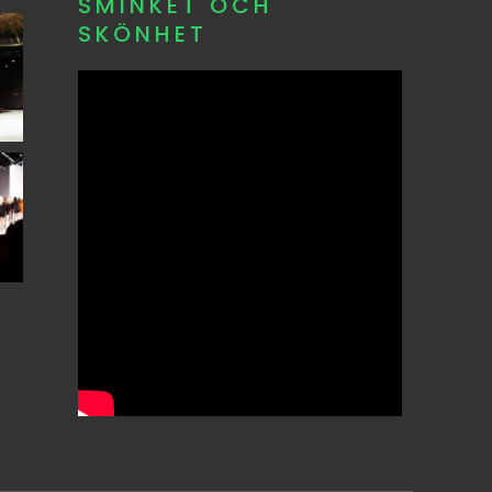
SMINKET OCH
SKÖNHET