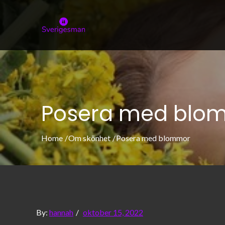
Skip
to
sverigesman.s
Allt om skönhet och modeller
content
Posera med blo
Home
Om skönhet
Posera med blommor
Posted
By:
hannah
oktober 15, 2022