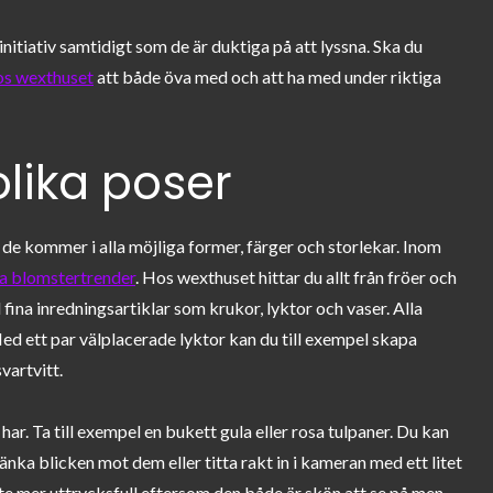
nitiativ samtidigt som de är duktiga på att lyssna. Ska du
hos wexthuset
att både öva med och att ha med under riktiga
lika poser
e kommer i alla möjliga former, färger och storlekar. Inom
ka blomstertrender
. Hos wexthuset hittar du allt från fröer och
l fina inredningsartiklar som krukor, lyktor och vaser. Alla
ed ett par välplacerade lyktor kan du till exempel skapa
vartvitt.
ar. Ta till exempel en bukett gula eller rosa tulpaner. Du kan
änka blicken mot dem eller titta rakt in i kameran med ett litet
te mer uttrycksfull eftersom den både är skön att se på men