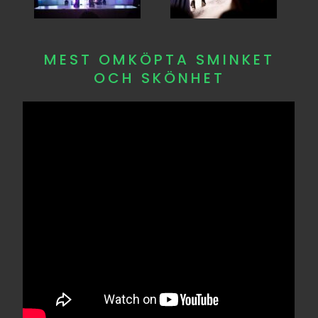
MEST OMKÖPTA SMINKET
OCH SKÖNHET