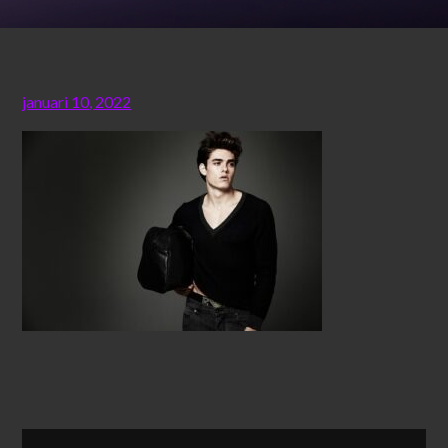
Posted
januari 10, 2022
on