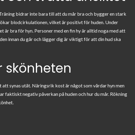
räning bidrar inte bara till att du mår bra och bygger en stark
ökar blodcirkulationen, vilket är positivt för huden. Under
 är bra för hyn. Personer med en fin hy är alltid noga med att
en innan du går och lägger dig är viktigt för att din hud ska
r skönheten
att synas utåt. Näringsrik kost är något som vårdar hyn men
r faktiskt negativ påverkan på huden och hur du mår. Rökning
könhet.