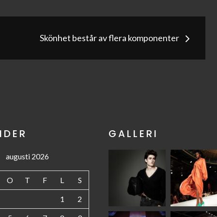
g
Skönhet består av flera komponenter
NDER
GALLERI
augusti 2026
O
T
F
L
S
1
2