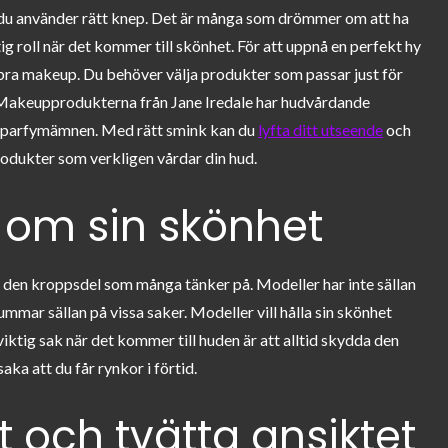
a du använder rätt knep. Det är många som drömmer om att ha
ig roll när det kommer till skönhet. För att uppnå en perfekt hy
ra makeup. Du behöver välja produkter som passar just för
. Makeupprodukterna från Jane Iredale har hudvårdande
ler parfymämnen. Med rätt smink kan du
lyfta ditt utseende
och
rodukter som verkligen vårdar din hud.
 om sin skönhet
 den kroppsdel som många tänker på. Modeller har inte sällan
tummar sällan på vissa saker. Modeller vill hålla sin skönhet
viktig sak när det kommer till huden är att alltid skydda den
ka att du får rynkor i förtid.
 och tvätta ansiktet