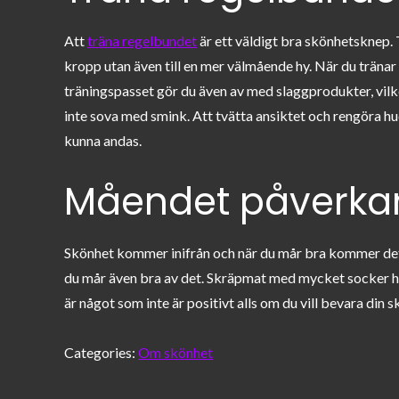
Att
träna regelbundet
är ett väldigt bra skönhetsknep. T
kropp utan även till en mer välmående hy. När du tränar 
träningspasset gör du även av med slaggprodukter, vilket
inte sova med smink. Att tvätta ansiktet och rengöra hud
kunna andas.
Måendet påverka
Skönhet kommer inifrån och när du mår bra kommer det 
du mår även bra av det. Skräpmat med mycket socker ha
är något som inte är positivt alls om du vill bevara din s
Categories:
Om skönhet