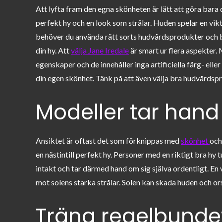
on
Att lyfta fram den egna skönheten är lätt att göra bar
perfekt hy och en look som strålar. Huden spelar en vikt
behöver du använda rätt sorts hudvårdsprodukter och b
din hy. Att
välja Jane Iredale
är smart ur flera aspekter
egenskaper och de innehåller inga artificiella färg- el
din egen skönhet. Tänk på att även välja bra hudvårdsp
Modeller tar hand
Ansiktet är oftast det som förknippas med
skönhet
och
en nästintill perfekt hy. Personer med en riktigt bra hy 
intakt och tar därmed hand om sig själva ordentligt. En 
mot solens starka strålar. Solen kan skada huden och orsa
Träna regelbundet