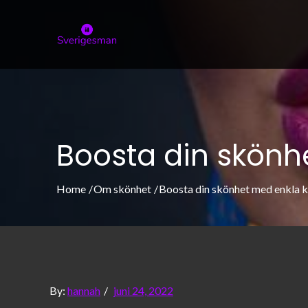
Skip
to
sverigesman.s
Allt om skönhet och modeller
content
Boosta din skönh
Home
Om skönhet
Boosta din skönhet med enkla 
Posted
By:
hannah
juni 24, 2022