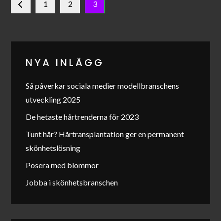
Sidnumrering
1
2
3
för
inlägg
NYA INLÄGG
Så påverkar sociala medier modellbranschens
utveckling 2025
De hetaste hårtrenderna för 2023
Tunt hår? Hårtransplantation ger en permanent
skönhetslösning
Posera med blommor
Jobba i skönhetsbranschen