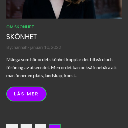
OM SKÖNHET
SKÖNHET
Posted
By:
hannah
januari 10, 2022
on
Många som hör ordet skönhet kopplar det till vård och
förfining av utseendet. Men ordet kan också innebära att
man finner en plats, landskap, konst…
LÄS MER