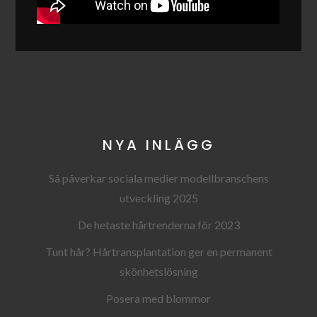
NYA INLÄGG
Så påverkar sociala medier modellbranschens
utveckling 2025
De hetaste hårtrenderna för 2023
Tunt hår? Hårtransplantation ger en permanent
skönhetslösning
Posera med blommor