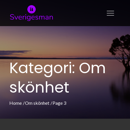
Skip
to
sverigesman.se
Allt om skönhet och modeller
content
Kategori:
Om
skönhet
Home
Om skönhet
Page 3