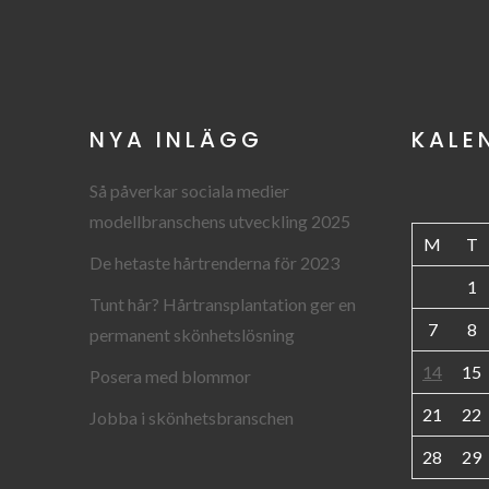
NYA INLÄGG
KALE
Så påverkar sociala medier
modellbranschens utveckling 2025
M
T
De hetaste hårtrenderna för 2023
1
Tunt hår? Hårtransplantation ger en
7
8
permanent skönhetslösning
14
15
Posera med blommor
21
22
Jobba i skönhetsbranschen
28
29