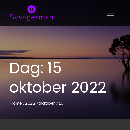
Skip
to
sverigesman.se
Allt om skönhet och modeller
content
Dag:
15
oktober 2022
Home
2022
oktober
15