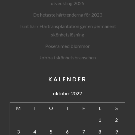
utveckling 2025
De hetaste hårtrenderna för 2023
Tunt hår? Hårtransplantation ger en permanent
skönhetslösning
Posera med blommor
Jobba i skönhetsbranschen
KALENDER
oktober 2022
M
T
O
T
F
L
S
1
2
3
4
5
6
7
8
9