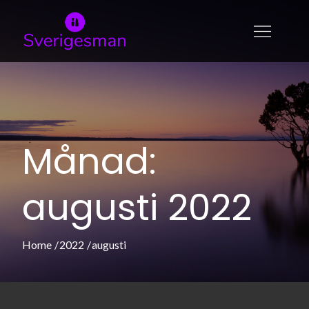
Skip
to
sverigesman.se
Allt om skönhet och modeller
content
Månad:
augusti 2022
Home
2022
augusti