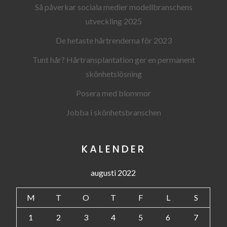
Så påverkar sociala medier modellbranschens
utveckling 2025
De hetaste hårtrenderna för 2023
Tunt hår? Hårtransplantation ger en permanent
skönhetslösning
Posera med blommor
Jobba i skönhetsbranschen
KALENDER
augusti 2022
M
T
O
T
F
L
S
1
2
3
4
5
6
7