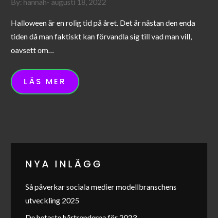
Posted
By:
hannah
augusti 18, 2022
on
Halloween är en rolig tid på året. Det är nästan den enda
tiden då man faktiskt kan förvandla sig till vad man vill,
oavsett om…
LÄS MER
NYA INLÄGG
Så påverkar sociala medier modellbranschens
utveckling 2025
De hetaste hårtrenderna för 2023