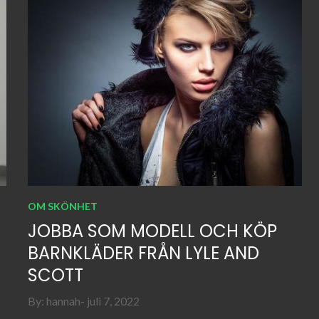
OM SKÖNHET
JOBBA SOM MODELL OCH KÖP
BARNKLÄDER FRÅN LYLE AND
SCOTT
Posted
By:
hannah
juli 7, 2022