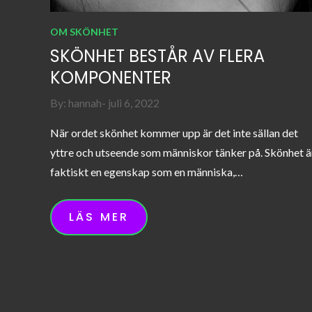
OM SKÖNHET
SKÖNHET BESTÅR AV FLERA
KOMPONENTER
Posted
By:
hannah
juli 6, 2022
on
När ordet skönhet kommer upp är det inte sällan det
yttre och utseende som människor tänker på. Skönhet ä
faktiskt en egenskap som en människa,…
LÄS MER