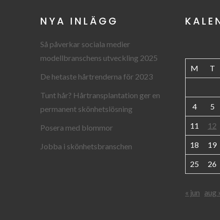
NYA INLÄGG
KALE
Så påverkar sociala medier
modellbranschens utveckling 2025
M
T
De hetaste hårtrenderna för 2023
Tunt hår? Hårtransplantation ger en
4
5
permanent skönhetslösning
11
12
Posera med blommor
18
19
Jobba i skönhetsbranschen
25
26
« jun
aug 