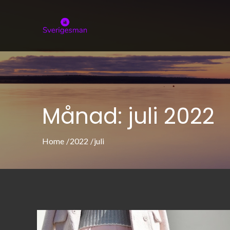
Skip
to
sverigesman.s
Allt om skönhet och modeller
content
Månad:
juli 2022
Home
2022
juli