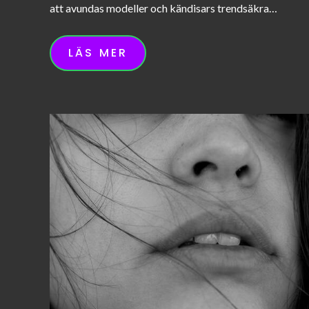
att avundas modeller och kändisars trendsäkra…
LÄS MER