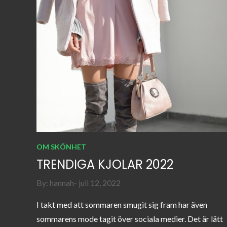
OM SKÖNHET
TRENDIGA KJOLAR 2022
Posted
By:
hannah
juli 12, 2022
on
I takt med att sommaren smugit sig fram har även
sommarens mode tagit över sociala medier. Det är lätt