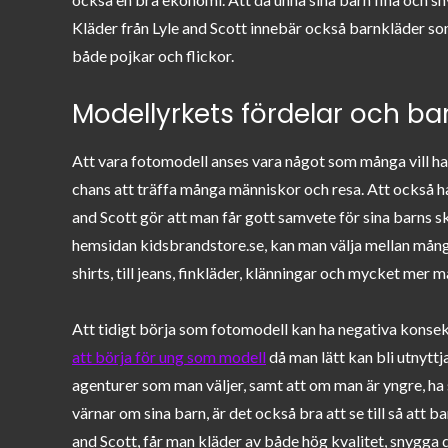
Kläder från Lyle and Scott innebär också barnkläder som
både pojkar och flickor.
Modellyrkets fördelar och bar
Att vara fotomodell anses vara något som många vill ha
chans att träffa många människor och resa. Att också ha 
and Scott gör att man får gott samvete för sina barns sk
hemsidan kidsbrandstore.se, kan man välja mellan många 
shirts, till jeans, finkläder, klänningar och mycket mer m
Att tidigt börja som fotomodell kan ha negativa konsek
att börja för ung som modell
då man lätt kan bli utnyttj
agenturer som man väljer, samt att om man är yngre, ha 
värnar om sina barn, är det också bra att se till så att 
and Scott, får man kläder av både hög kvalitet, snygga 