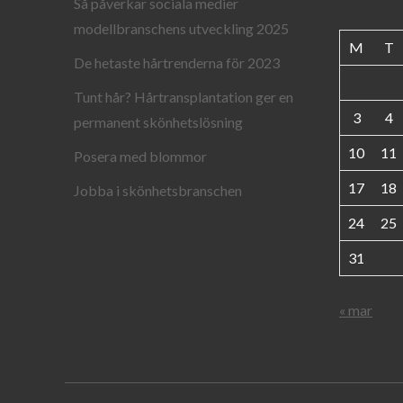
Så påverkar sociala medier
modellbranschens utveckling 2025
M
T
De hetaste hårtrenderna för 2023
Tunt hår? Hårtransplantation ger en
3
4
permanent skönhetslösning
10
11
Posera med blommor
17
18
Jobba i skönhetsbranschen
24
25
31
« mar