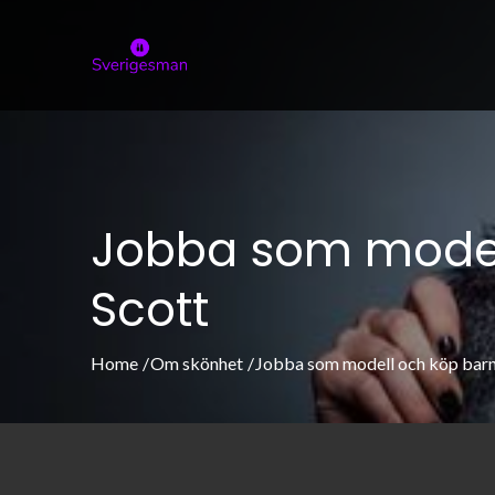
Skip
to
sverigesman.s
Allt om skönhet och modeller
content
Jobba som modell
Scott
Home
Om skönhet
Jobba som modell och köp barnk