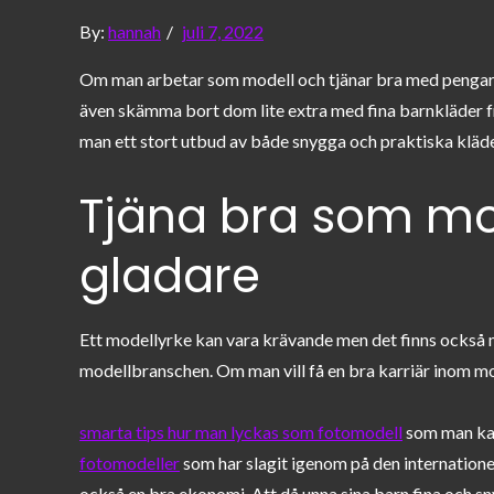
Posted
By:
hannah
juli 7, 2022
on
Om man arbetar som modell och tjänar bra med pengar, 
även skämma bort dom lite extra med fina barnkläder fr
man ett stort utbud av både snygga och praktiska kläder
Tjäna bra som mo
gladare
Ett modellyrke kan vara krävande men det finns också 
modellbranschen. Om man vill få en bra karriär inom mo
smarta tips hur man lyckas som fotomodell
som man kan
fotomodeller
som har slagit igenom på den internation
också en bra ekonomi. Att då unna sina barn fina och s