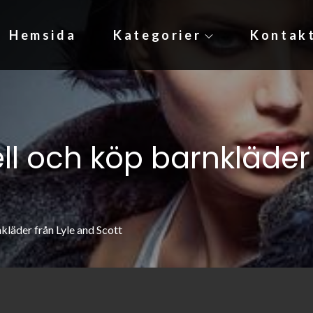
Hemsida
Kategorier
Kontak
e
 och köp barnkläder 
läder från Lyle and Scott