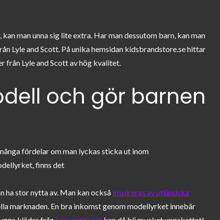
kan man unna sig lite extra. Har man dessutom barn, kan man
ån Lyle and Scott. På unika hemsidan kidsbrandstore.se hittar
 från Lyle and Scott av hög kvalitet.
dell och gör barnen
många fördelar om man lyckas sticka ut inom
dellyrket, finns det
 ha stor nytta av. Man kan också
inspireras av utländska
ella marknaden. En bra inkomst genom modellyrket innebär
nygga kläder från
Lyle and Scott
kan då bli mycket uppskattat!