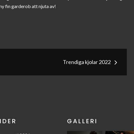
y fin garderob att njuta av!
g
Trendiga kjolar 2022
NDER
GALLERI