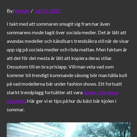
Posted
By:
hannah
juli 12, 2022
on
I takt med att sommaren smugit sig fram har även
sommarens mode tagit över sociala medier. Det är lätt att
avundas modeller och kändisars trendsäkra stil när de visar
upp sig på sociala medier och röda mattan. Men faktum är
att det för det mesta är lätt att kopiera deras stilar.
Dessutom till en bra prislapp. Vill man veta vad som
kommer bli trendigt kommande säsong bör man hålla koll
på vad modellerna bär under fashion shows. Ett fortsatt
starkt trendplagg fortsätter att vara
kjolar i alla deras
modeller
. Här ger vi er tips på hur du bäst bär kjolen i
sommar.