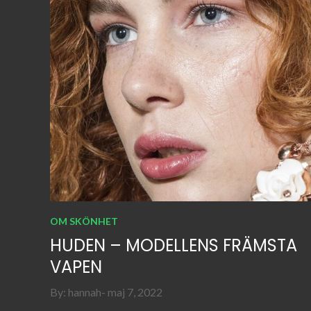
OM SKÖNHET
HUDEN – MODELLENS FRÄMSTA
VAPEN
Posted
By:
hannah
maj 7, 2022
on