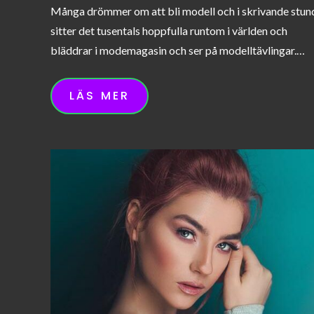
Många drömmer om att bli modell och i skrivande stun
sitter det tusentals hoppfulla runtom i världen och
bläddrar i modemagasin och ser på modelltävlingar.…
LÄS MER