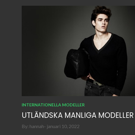
INTERNATIONELLA MODELLER
UTLÄNDSKA MANLIGA MODELLER
Posted
By:
hannah
januari 10, 2022
on