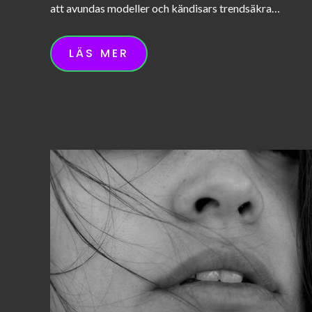
att avundas modeller och kändisars trendsäkra…
LÄS MER