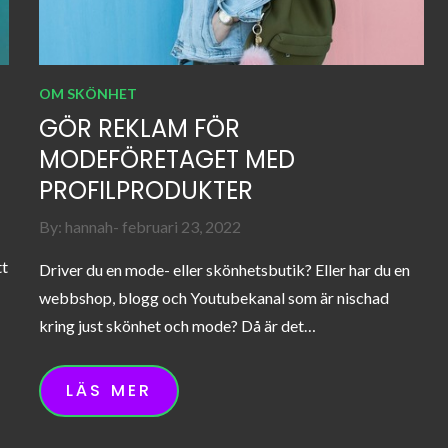
OM SKÖNHET
GÖR REKLAM FÖR
MODEFÖRETAGET MED
PROFILPRODUKTER
Posted
By:
hannah
februari 23, 2022
on
tt
Driver du en mode- eller skönhetsbutik? Eller har du en
webbshop, blogg och Youtubekanal som är nischad
kring just skönhet och mode? Då är det…
LÄS MER