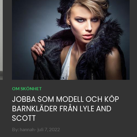
OM SKÖNHET
JOBBA SOM MODELL OCH KÖP
BARNKLÄDER FRÅN LYLE AND
SCOTT
Posted
By:
hannah
juli 7, 2022