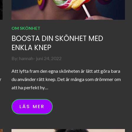
OM SKÖNHET
BOOSTA DIN SKÖNHET MED
ENKLA KNEP
Posted
By:
hannah
juni 24, 2022
on
Att lyfta fram den egna skönheten är lätt att göra bara
r
du använder rätt knep. Det är många som drömmer om
att ha perfekt hy…
LÄS MER