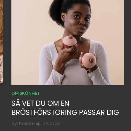
OM SKÖNHET
SÅ VET DU OM EN
BRÖSTFÖRSTORING PASSAR DIG
Posted
By:
hannah
april 9, 2022
on