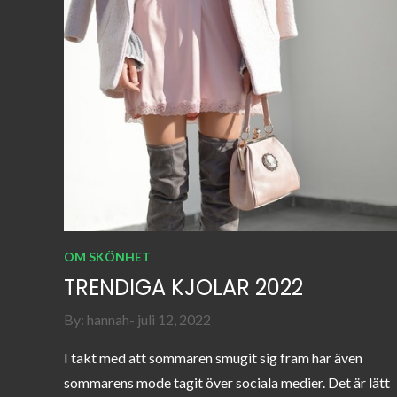
OM SKÖNHET
TRENDIGA KJOLAR 2022
Posted
By:
hannah
juli 12, 2022
on
I takt med att sommaren smugit sig fram har även
sommarens mode tagit över sociala medier. Det är lätt