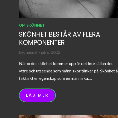
OM SKÖNHET
SKÖNHET BESTÅR AV FLERA
KOMPONENTER
Posted
By:
hannah
juli 6, 2022
on
När ordet skönhet kommer upp är det inte sällan det
yttre och utseende som människor tänker på. Skönhet ä
faktiskt en egenskap som en människa,…
LÄS MER